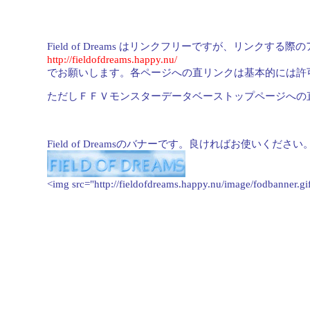
Field of Dreams はリンクフリーですが、リンクする
http://fieldofdreams.happy.nu/
でお願いします。各ページへの直リンクは基本的には許
ただしＦＦＶモンスターデータベーストップページへの
Field of Dreamsのバナーです。良ければお使いください
<img src="http://fieldofdreams.happy.nu/image/fodbanner.gi