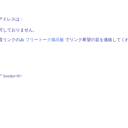
際のアドレスは：
可しておりません。
直リンクのみ
フリートーク掲示板
でリンク希望の旨を連絡してく
。
f" border=0>