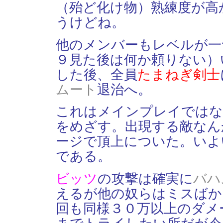
（殆ど化け物）熟練度が高
うけどね。
他のメンバーもレベルが一
９見た後は何か頼りない）
した後、全員
たまねぎ剣士
ムート
退治へ。
これはメインプレイではな
をめざす。出現する敵なん
ージで頂上についた。いよ
である。
ビッツ
の攻撃は確実に
バハ
えるが他の奴らはミスばか
回も同様３０万以上のダメ