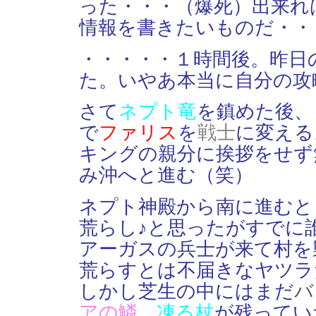
った・・・（爆死）出来れ
情報を書きたいものだ・・
・・・・・１時間後。昨日
た。いやあ本当に自分の攻
さて
ネプト竜
を鎮めた後、
で
ファリス
を
戦士
に変える
キングの親分に挨拶をせず
み沖へと進む（笑）
ネプト神殿から南に進むと
荒らし♪と思ったがすでに
アーガスの兵士が来て村を
荒らすとは不届きなヤツラ
しかし芝生の中にはまだ
バ
アの鱗
、
凍る杖
が残ってい