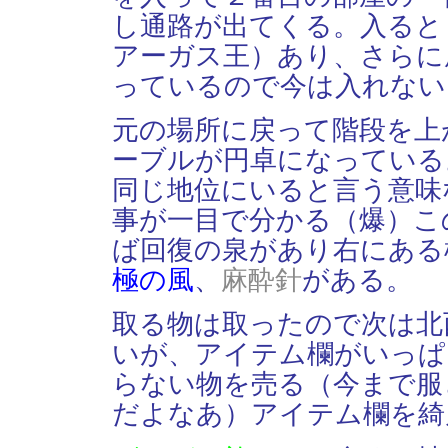
し通路が出てくる。入ると
アーガス王）あり、さらに
っているので今は入れない
元の場所に戻って階段を上
ーブルが円卓になっている
同じ地位にいると言う意味
事が一目で分かる（爆）こ
ば回復の泉があり右にある
極の風
、
麻酔針
がある。
取る物は取ったので次は北
いが、アイテム欄がいっぱ
らない物を売る（今まで服
だよなあ）アイテム欄を綺