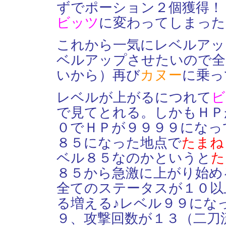
ずでポーション２個獲得！
ビッツ
に変わってしまった
これから一気にレベルアッ
ベルアップさせたいので全
いから）再び
カヌー
に乗っ
レベルが上がるにつれて
ビ
で見てとれる。しかもＨＰ
０でＨＰが９９９９になっ
８５になった地点で
たまね
ベル８５なのかというと
た
８５から急激に上がり始め
全てのステータスが１０以
る増える♪レベル９９にな
９、攻撃回数が１３（二刀