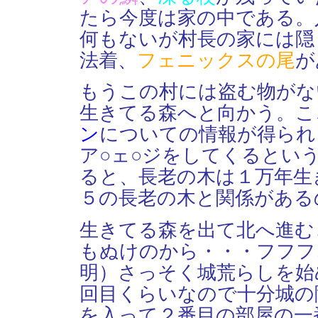
たら今度は家の中である。
何もないが村長の家には隠
法着、
フェニックスの尾
が
もうこの村には盗む物がな
生きてる森へと向かう。こ
ン
についての情報が得られ
ア○ェ○ジをしてくるとい
ると、長老の木は１万年生
５の長老の木と関係がある
生きてる森を出て北へ進む
もぬけのから・・・フフフ
明）さっそく城荒らしを始
回目くらいなので十分城の
を入って２番目の部屋の一