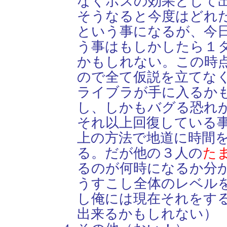
なくボスの効果として
そうなると今度はどれ
という事になるが、今
う事はもしかしたら１
かもしれない。この時
ので全て仮説を立てな
ライブラが手に入るか
し、しかもバグる恐れ
それ以上回復している
上の方法で地道に時間
る。だが他の３人の
た
るのが何時になるか分
うすこし全体のレベル
し俺には現在それをす
出来るかもしれない）