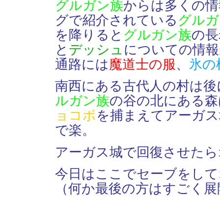
グルガン族
からは多くの情
グで紹介されている
グルガ
を降りると
グルガン族
の長
と
デッシュ
についての情報
通路には
魔道士の服
、
氷の
南西にある古代人の村は後
ルガン族
の谷の北にある森
ョコボ
を捕まえてアーガス
で楽。
アーガス城で回復させたら
今日はここでセーブをして
（何か最後の方はすごく展