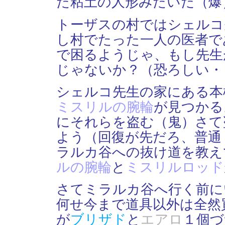
た粘土の人形みたいだ（爆
トーザスの村ではシェルコ
し村でたった一人の医者で
で困るようじゃ、もし先生
じゃないか？（恐ろしい・
シェルコ先生の家にある本
ミスリルの腕輪
が見つかる
にそれらを盗む（鬼）さて
よう（回復が先だろ、普通
ラルカ谷への抜け道を教え
ルの腕輪
と
ミスリルロッド
さてミラルカ谷へ行く前に
何せ今まで道具以外は全然
が
ブリザド
と
エアロ
１個づ