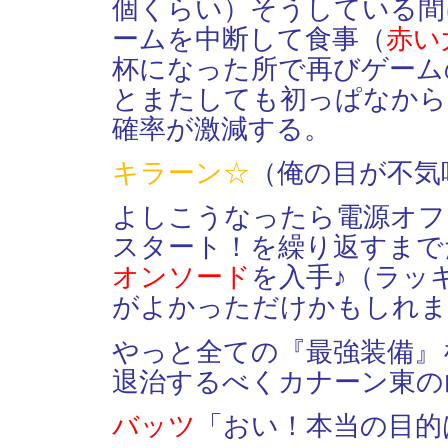
個くらい）そうしている間
ームを中断して食事（
赤い
杯になった所で再びゲーム
とまたしても初っぱなから
確率が激減する。
キラーン☆
（俺の目が不気
よしこうなったら電源オフ
スタート！を繰り返すまで
オンソード
を入手♪（ラッ
がよかっただけかもしれま
やっと全ての『最強装備』
退治するべくカナーン東の
バッツ
「おい！本当の目的