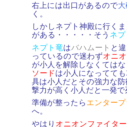
右上には出口があるので
大
く。
しかしネプト神殿に行くま
がある・・・・・そう
ネプ
ネプト竜
は
バハムート
と違
っているので迷わず
オニオ
が小人を解除しなくてはな
ソード
は小人になってても
具は小人だとその強力な防
撃力が高く小人だと一発で
準備が整ったら
エンタープ
へ。
やはり
オニオンファイター