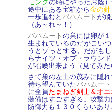
モンク
の時にやったお蔭）
途中にある宝箱から
金の針
一歩進むと
バハムート
が飛
（あ～れ～！）
バハムート
の巣には卵が１
生まれているのだがこいつ
うとゾっとする。だがもし
らナイツ・オブ・ラウンド
が召喚出来よう（見てみた
さて巣の左上の茂みに隠れ
待ち望んでいた
バハムート
に全員
たまねぎ剣士＆オニ
装備はすごすぎる。攻撃力
防御力も１３０くらいあり