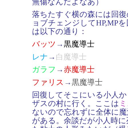
無傷なんだよなあ）
落ちたすぐ横の森には回復
ョブチェンジしてHP,MP
は以下の通り：
バッツ
→
黒魔導士
レナ
→
白魔導士
ガラフ
→
赤魔導士
ファリス
→
黒魔導士
回復してそこにいる小人か
ザスの村に行く。ここは
ミ
ないので忘れずに全体に魔
がある。余談だが小人時に