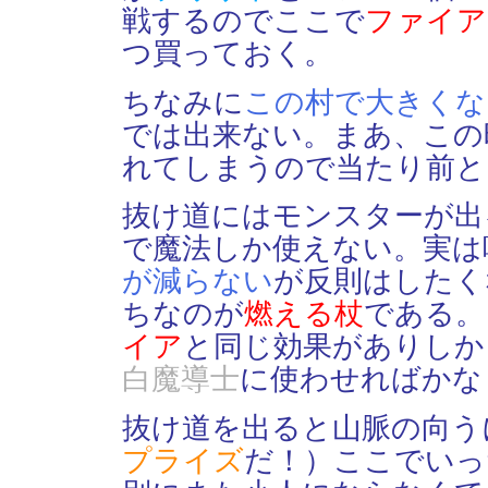
戦するのでここで
ファイア
つ買っておく。
ちなみに
この村で大きくな
では出来ない。まあ、この
れてしまうので当たり前と
抜け道にはモンスターが出
で魔法しか使えない。実は
が減らない
が反則はしたく
ちなのが
燃える杖
である。
イア
と同じ効果がありしか
白魔導士
に使わせればかな
抜け道を出ると山脈の向う
プライズ
だ！）ここでいっ