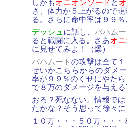
しかも
オニオンソード
と
オ
さ、体力が５上がるので現
る。さらに命中率は９９％
デッシュ
に話し、
バハムー
ると戦闘に入る。さあ
オニ
に見せてみよ！（爆）
バハムート
の攻撃は全て１
せいかこちらからのダメー
率が９９％のくせにやたら
で８万のダメージを与える
おろ？死なない。情報では
たかな？そう思って徐々に
１０万・・・５０万・・・