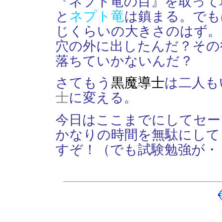
『ネプト竜の目』を取って
と
ネプト竜
は鎮まる。でも
じくらいの大きさのはず。
穴の外に出したんだ？その
落ちていかないんだ？
さてもう
黒魔導士
は二人も
士
に変える。
今日はここまでにしてセー
かなりの時間を無駄にして
すぞ！（でも試験勉強が・