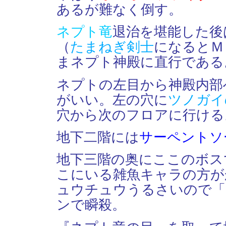
あるが難なく倒す。
ネプト竜
退治を堪能した後
（
たまねぎ剣士
になるとＭ
まネプト神殿に直行である
ネプトの左目から神殿内部
がいい。左の穴に
ツノガイ
穴から次のフロアに行ける
地下二階には
サーペントソ
地下三階の奥にここのボス
こにいる雑魚キャラの方が
ュウチュウうるさいので「
ンで瞬殺。