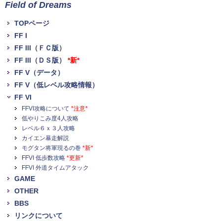
Field of Dreams
TOPページ
FF I
FF III（ＦＣ版）
FF III（ＤＳ版）
*新*
FF V（データ）
FF V（低レベル攻略情報）
FF VI
FFVI攻略について
*注意*
低やりこみ度4人攻略
レベル６ｘ３人攻略
カイエン暴走解説
モグタン将軍現るの巻
*新*
FFVI 低歩数攻略
*更新*
FFVI 外道タイムアタック
GAME
OTHER
BBS
リンクについて